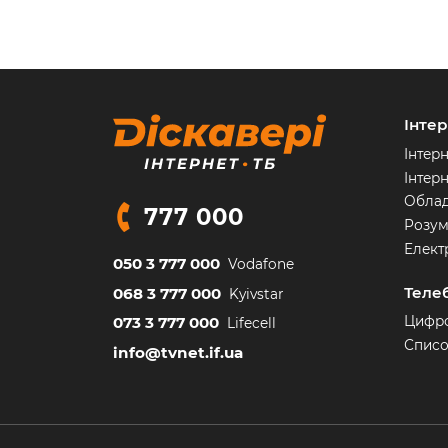
Інте
Інтер
Інтерн
Обла
777 000
Розум
Елект
050 3 777 000
Vodafone
Теле
068 3 777 000
Kyivstar
073 3 777 000
Цифро
Lifecell
Списо
info@tvnet.if.ua