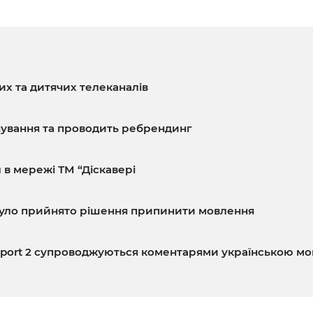
их та дитячих телеканалів
нування та проводить ребрендинг
 в мережі ТМ “Діскавері
 було прийнято рішення припинити мовлення
rosport 2 супроводжуються коментарями українською м