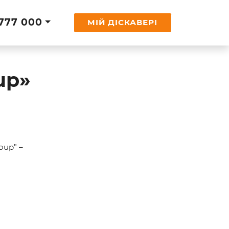
777 000
МІЙ ДІСКАВЕРІ
up»
oup” –