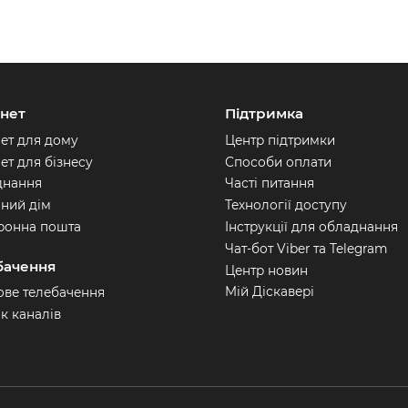
рнет
Підтримка
нет для дому
Центр підтримки
ет для бізнесу
Способи оплати
днання
Часті питання
ний дім
Технології доступу
ронна пошта
Інструкції для обладнання
Чат-бот Viber та Telegram
бачення
Центр новин
Мій Діскавері
ве телебачення
к каналів