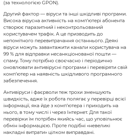
(за технологією GPON).
Другий фактор — віруси та інші шкідливі програми.
Висока вірусна активність на комп’ютері абонента
створює паразитний і неконтрольований
користувачем трафік. А це призводить до
непомітного перевитрачання останнього. Деякі
віруси можуть завантажити канали користувача на
99 % для відправки несанкціонованої пошти —
спаму. Тому потрібно своєчасно і періодично
оновлювати антивірусні програми і перевіряти свій
комп’ютер на наявність шкідливого програмного
забезпечення.
Антивіруси і фаєрволи теж трохи зменшують
швидкість, адже їх робота полягає у перевірці всієї
інформації, яка йде з комп’ютера і приходить на
нього, в тому числі і через Інтернет. Для такої
перевірки їм потрібен якийсь час, що уповільнює
обмін інформацією. Проте подібні «невеликі
накладні витрати» цілком виправдані.