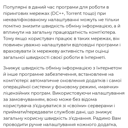
Популярні в даний час програми для роботи в
пірингових мережах (DC++, Torrent тощо) при
некваліфікованому налаштуванні можуть не тільки
помітно знизити швидкість обміну інформацією, а й
вплинути на загальну працездатність комп’ютера.
Тому якщо користувач працює в таких мережах, він
повинен уважно налаштувати відповідні програми і
враховувати їх мережеву активність при оцінці
загальної швидкості своєї роботи в Інтернеті.
Знижує швидкість обміну інформацією з Інтернетом
й інше програмне забезпечення, встановлене на
комп’ютері: автоматичне оновлення додатків і самої
операційної системи у фоновому режимі, «маячки»
ліцензійних програм. Використовуючи налаштування
за замовчуванням, воно може без відома
користувача з’єднуватися зі «своїми» серверами і
приймати/передавати службові дані, що знижує
загальну корисну швидкість з’єднання. Радимо Вам
проводити ручне налаштування кожного додатка,